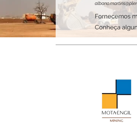
albano.martins@ple
Fornecemos ma
Conheça alguns